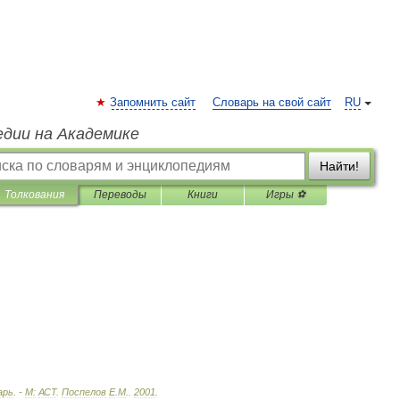
Запомнить сайт
Словарь на свой сайт
RU
едии на Академике
Найти!
Толкования
Переводы
Книги
Игры ⚽
арь
. -
М:
АСТ
.
Поспелов
Е
.
М
.
.
2001
.