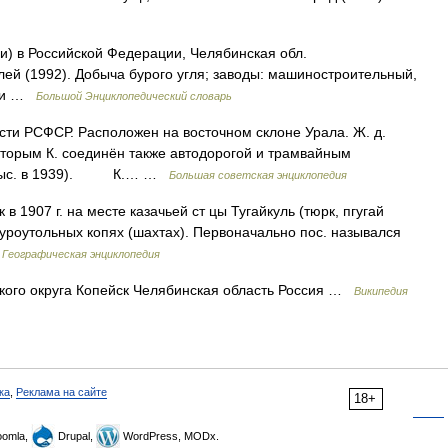
и) в Российской Федерации, Челябинская обл.
лей (1992). Добыча бурого угля; заводы: машиностроительный,
ики …
Большой Энциклопедический словарь
 РСФСР. Расположен на восточном склоне Урала. Ж. д.
 которым К. соединён также автодорогой и трамвайным
60 тыс. в 1939). К.… …
Большая советская энциклопедия
в 1907 г. на месте казачьей ст цы Тугайкуль (тюрк, пгугай
ибуроутольных копях (шахтах). Первоначально пос. назывался
…
Географическая энциклопедия
кого округа Копейск Челябинская область Россия …
Википедия
ка
,
Реклама на сайте
18+
omla,
Drupal,
WordPress, MODx.