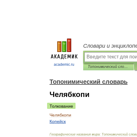
Словари и энциклоп
academic.ru
Топонимический словарь
Топонимический словарь
Челябкопи
Толкование
Челябкопи
Копейск
Географические
названия
мира:
Топонимический
слов