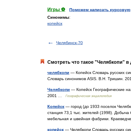
Игры ⚽
Поможем написать курсовую
Синонимы
:
копейск
Челябинск-70
Смотреть что такое "Челябкопи" в 
челябкопи
— Копейск Словарь русских сино
Словарь синонимов ASIS. В.Н. Тришин. 
Челябкопи
— Копейск Географические наз
2001 …
Географическая энциклопедия
Копейск
— город (до 1933 поселок Челябк
станция 73,1 тыс. жителей (1998). Добыча
мебельная и швейная фабрики. Краеведч
копейск
— Челябкопи Словарь русских сино