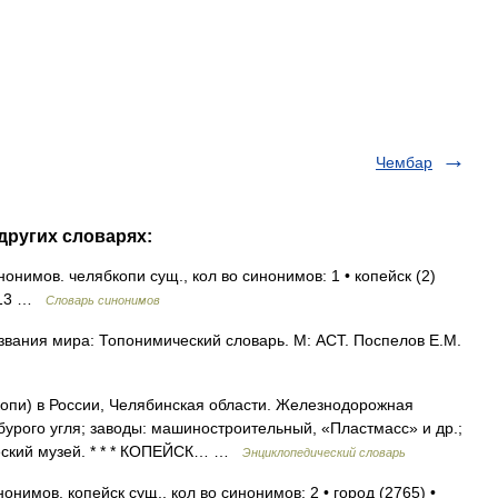
Чембар
других словарях:
нимов. челябкопи сущ., кол во синонимов: 1 • копейск (2)
2013 …
Словарь синонимов
вания мира: Топонимический словарь. М: АСТ. Поспелов Е.М.
опи) в России, Челябинская области. Железнодорожная
 бурого угля; заводы: машиностроительный, «Пластмасс» и др.;
еский музей. * * * КОПЕЙСК… …
Энциклопедический словарь
нимов. копейск сущ., кол во синонимов: 2 • город (2765) •