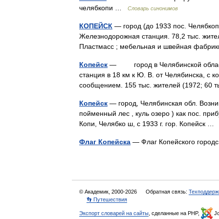
челябкопи …
Словарь синонимов
КОПЕЙСК
— город (до 1933 пос. Челябкоп
Железнодорожная станция. 78,2 тыс. жите
Пластмасс ; мебельная и швейная фабр
Копейск
— город в Челябинской области
станция в 18 км к Ю. В. от Челябинска, с
сообщением. 155 тыс. жителей (1972; 
Копейск
— город, Челябинская обл. Возник 
пойменный лес , куль озеро ) как пос. пр
Копи, Челябко ш, с 1933 г. гор. Копейск 
Флаг Копейска
— Флаг Копейского городс
© Академик, 2000-2026
Обратная связь:
Техподдерж
👣 Путешествия
Экспорт словарей на сайты
, сделанные на PHP,
Jo